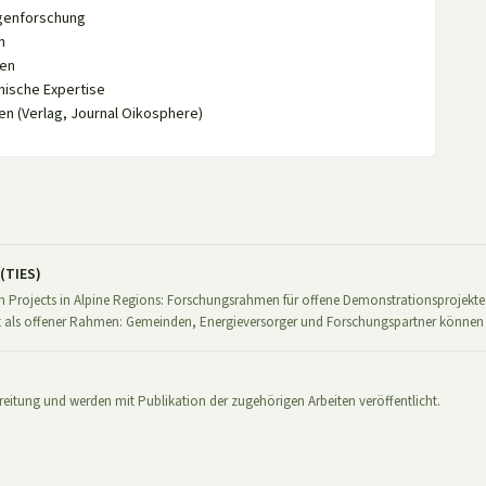
agenforschung
n
sen
hische Expertise
n (Verlag, Journal Oikosphere)
(TIES)
Projects in Alpine Regions: Forschungsrahmen für offene Demonstrationsprojekte z
t als offener Rahmen: Gemeinden, Energieversorger und Forschungspartner könne
eitung und werden mit Publikation der zugehörigen Arbeiten veröffentlicht.