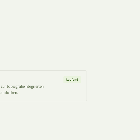
Laufend
ur topografieintegrierten
n andocken.