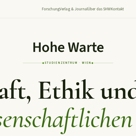
Forschung
Verlag & Journal
Über das SHW
Kontakt
Hohe Warte
STUDIENZENTRUM · WIEN
◆
◆
ft, Ethik und
enschaftlichen