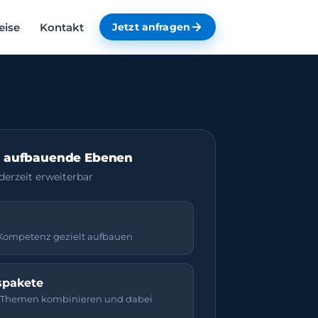
eise
Kontakt
Jetzt anfragen
r aufbauende Ebenen
derzeit erweiterbar
 Kompetenz gezielt aufbauen
spakete
 Themen kombinieren und dabei