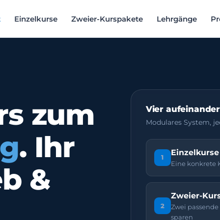
t
Einzelkurse
Zweier-Kurspakete
Lehrgänge
Pr
rs zum
Vier aufeinande
Modulares System, je
ng
. Ihr
Einzelkurse
1
Eine konkrete
eb &
Zweier-Kur
2
Zwei passende
sparen