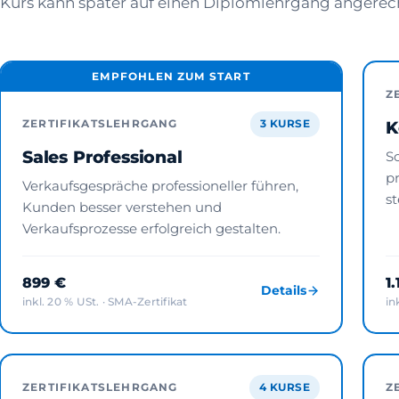
Kurs kann später auf einen Diplomlehrgang angerec
EMPFOHLEN ZUM START
Z
ZERTIFIKATSLEHRGANG
3 KURSE
K
Sales Professional
S
pr
Verkaufsgespräche professioneller führen,
st
Kunden besser verstehen und
Verkaufsprozesse erfolgreich gestalten.
899 €
1
Details
inkl. 20 % USt. · SMA-Zertifikat
in
ZERTIFIKATSLEHRGANG
4 KURSE
Z