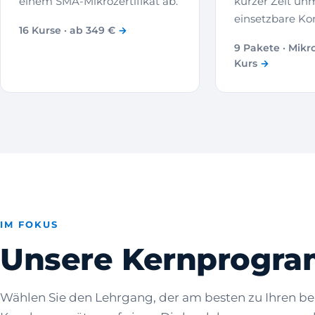
einem SMA-Mikrozertifikat ab.
kurzer Zeit unm
einsetzbare K
16 Kurse · ab 349 €
9 Pakete · Mikro
Kurs
IM FOKUS
Unsere Kernprogr
Wählen Sie den Lehrgang, der am besten zu Ihren ber