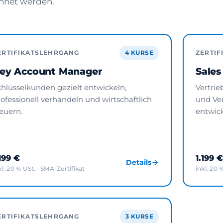
hnet werden.
ERTIFIKATSLEHRGANG
4 KURSE
ZERTI
ey Account Manager
Sale
chlüsselkunden gezielt entwickeln,
Vertrie
ofessionell verhandeln und wirtschaftlich
und Ve
euern.
entwick
.199 €
1.199 €
Details
kl. 20 % USt. · SMA-Zertifikat
inkl. 20 
ERTIFIKATSLEHRGANG
3 KURSE