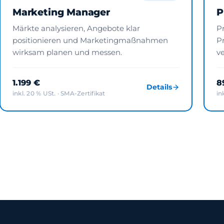
Marketing Manager
P
Märkte analysieren, Angebote klar
P
positionieren und Marketingmaßnahmen
P
wirksam planen und messen.
v
1.199 €
8
Details
inkl. 20 % USt. · SMA-Zertifikat
in