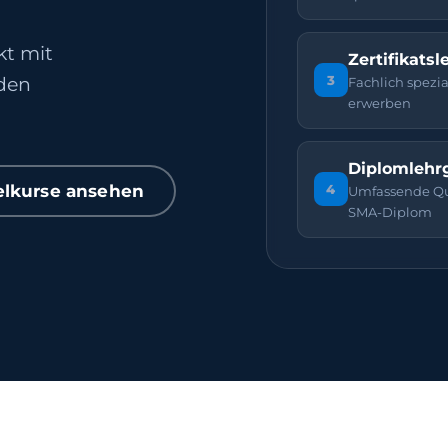
kt mit
Zertifikats
3
rden
Fachlich spezia
erwerben
Diplomlehr
4
elkurse ansehen
Umfassende Qua
SMA-Diplom