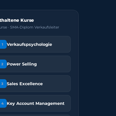
thaltene Kurse
urse · SMA-Diplom Verkaufsleiter
Verkaufspsychologie
1
Power Selling
2
Sales Excellence
3
Key Account Management
4